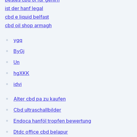
ist der hanf legal
cbd e liquid belfast
cbd oil shop armagh
ygq
ByGj
Un
hgXKK
idvi
Alter cbd pa zu kaufen
Cbd ultraschallbilder
Endoca hanföl tropfen bewertung
Dtdc office cbd belapur