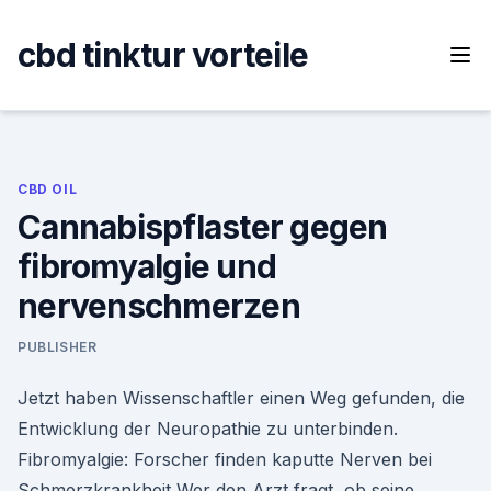
Skip
to
cbd tinktur vorteile
content
CBD OIL
Cannabispflaster gegen
fibromyalgie und
nervenschmerzen
PUBLISHER
Jetzt haben Wissenschaftler einen Weg gefunden, die
Entwicklung der Neuropathie zu unterbinden.
Fibromyalgie: Forscher finden kaputte Nerven bei
Schmerzkrankheit Wer den Arzt fragt, ob seine