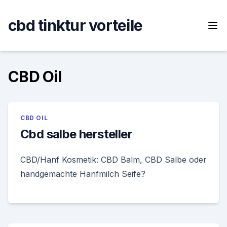
Skip
to
cbd tinktur vorteile
content
CBD Oil
CBD OIL
Cbd salbe hersteller
CBD/Hanf Kosmetik: CBD Balm, CBD Salbe oder
handgemachte Hanfmilch Seife?