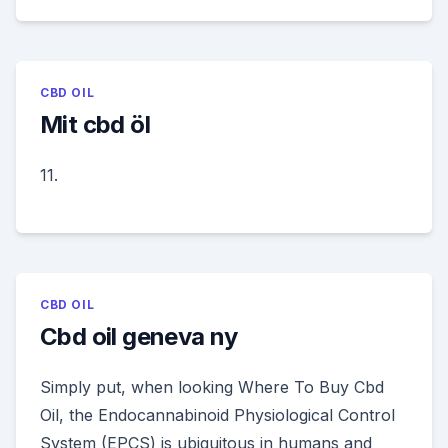
CBD OIL
Mit cbd öl
11.
CBD OIL
Cbd oil geneva ny
Simply put, when looking Where To Buy Cbd
Oil, the Endocannabinoid Physiological Control
System (EPCS) is ubiquitous in humans and