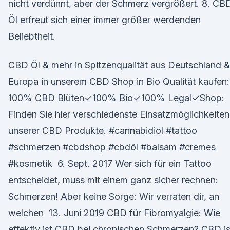
nicht verdünnt, aber der Schmerz vergrößert. 8. CB
Öl erfreut sich einer immer größer werdenden
Beliebtheit.
CBD Öl & mehr in Spitzenqualität aus Deutschland &
Europa in unserem CBD Shop in Bio Qualität kaufen:
100% CBD Blüten✓100% Bio✓100% Legal✓Shop:
Finden Sie hier verschiedenste Einsatzmöglichkeiten
unserer CBD Produkte. #cannabidiol #tattoo
#schmerzen #cbdshop #cbdöl #balsam #cremes
#kosmetik 6. Sept. 2017 Wer sich für ein Tattoo
entscheidet, muss mit einem ganz sicher rechnen:
Schmerzen! Aber keine Sorge: Wir verraten dir, an
welchen 13. Juni 2019 CBD für Fibromyalgie: Wie
effektiv ist CBD bei chronischen Schmerzen? CBD is