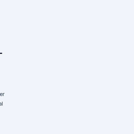
-
er
al