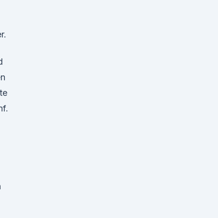
r.
d
en
te
f.
D
n