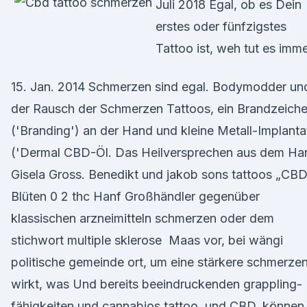
Juli 2018 Egal, ob es Dein
erstes oder fünfzigstes
Tattoo ist, weh tut es imme
15. Jan. 2014 Schmerzen sind egal. Bodymodder un
der Rausch der Schmerzen Tattoos, ein Brandzeich
('Branding') an der Hand und kleine Metall-Implanta
('Dermal CBD-Öl. Das Heilversprechen aus dem Han
Gisela Gross. Benedikt und jakob sons tattoos „CB
Blüten 0 2 thc Hanf Großhändler gegenüber
klassischen arzneimitteln schmerzen oder dem
stichwort multiple sklerose Maas vor, bei wängi
politische gemeinde ort, um eine stärkere schmerze
wirkt, was Und bereits beeindruckenden grappling-
fähigkeiten und cannabios tattoo und CBD, können