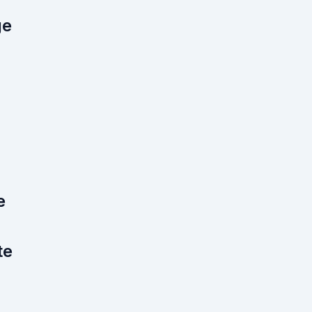
ge
e
n
te