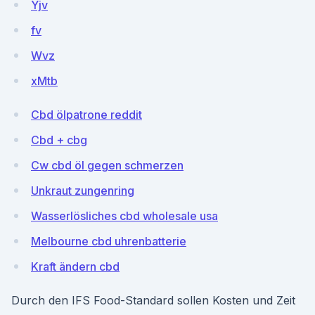
Yjv
fv
Wvz
xMtb
Cbd ölpatrone reddit
Cbd + cbg
Cw cbd öl gegen schmerzen
Unkraut zungenring
Wasserlösliches cbd wholesale usa
Melbourne cbd uhrenbatterie
Kraft ändern cbd
Durch den IFS Food-Standard sollen Kosten und Zeit